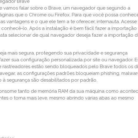
oje vamos falar sobre o Brave, um navegador que segundo a
áginas que o Chrome ou Firefox. Para que você possa conhec
s vantagens e o que ele tem a te oferecer, internauta. Acesse 
conhecê-lo. Após a instalação é bem fácil fazer a importação
ta selecionar de qual navegador deseja fazer a importação 
ja mais segura, protegendo sua privacidade e segurança
zer sua configuração personalizada por site ou navegador. E
e rastreadores estão sendo bloqueados pelo Brave todos os d
avegar, as configurações padrões bloqueiam phishing, malwar
co à segurança são desabilitados por padrão.
 consome tanto de memória RAM da sua máquina como aconte
tes o torna mais leve, mesmo abrindo várias abas ao mesmo