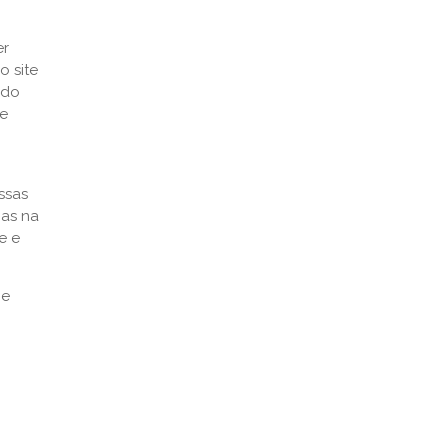
er
o site
 do
de
ssas
ias na
e e
ce