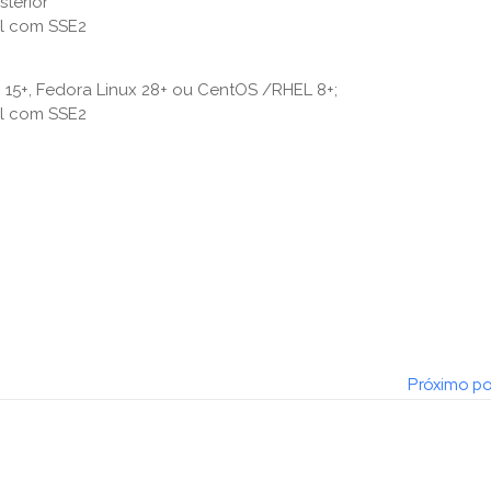
terior
el com SSE2
E 15+, Fedora Linux 28+ ou CentOS
/RHEL 8+;
el com SSE2
Próximo po