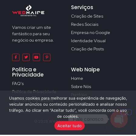
Serviços
Criação de Sites
Redes Sociais
Vamos criar um site
Empresa no Google
fantástico para seu
negócio ou empresa.
Identidade Visual
Criação de Posts
Política e
Web Naipe
Privacidade
Home
FAQ's
Sobre Nós
Política de Privacidade
Portfólio
Usamos cookies para melhorar sua experiência de navegação,
Termos & Condições
Contato
veicular anúncios ou conteúdo personalizado e analisar nosso
tráfego. Ao clicar em “Aceitar tudo”, você concorda com o uso
de cookies.
Fale conosco
© 2026 Web Naipe – Design Digital
Aceitar tudo
Open c